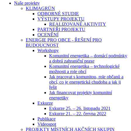
Naše projekty
KLIMAGRÜN
ODBORNÉ STUDIE
VÝSTUPY PROJEKTU
REALIZOVANÉ AKTIVITY
PARTNEŘI PROJEKTU
OCENĚNÍ
ENERGIE PRO OBCE - ŘEŠENÍ PRO
BUDOUCNOST
Workshopy
Komunitní energetika – domácí podmínky
a dobrá zahraniční praxe
Komunitní energetika – technologické
možnosti a role obcí
Jak pracovat s komunitou, role občanů a
obcí, co je energetická chudoba a jak ji
řešit
Jak financovat projekty komunitní
energetiky
Exkurze
Exkurze 25. – 26. listopadu 2021
Exkurze 21. – 22. června 2022
Publikace
Videospot
PROJEKTY MÍSTNÍCH AKČNÍCH SKUPIN