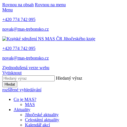
Rovnou na obsah
Rovnou na menu
Menu
+420 774 742 095
novak@mas-trebonsko.cz
+420 774 742 095
novak@mas-trebonsko.cz
Zjednodušená verze webu
Vytisknout
Hledaný výraz
Hledat
rozšířené vyhledávání
Co je MAS?
MAS
Aktuality
Jihočeské aktuality
Celostátní aktuality
Kalendář akcí