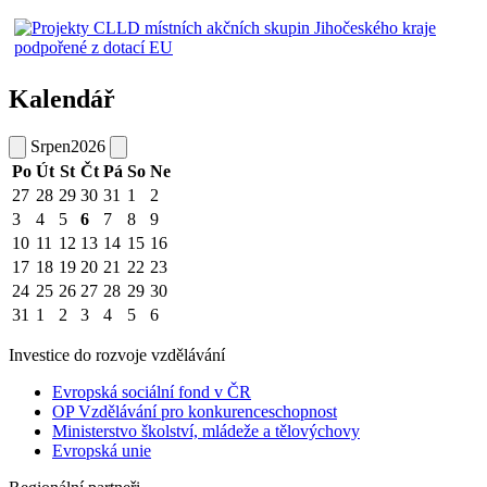
Kalendář
Srpen
2026
Po
Út
St
Čt
Pá
So
Ne
27
28
29
30
31
1
2
3
4
5
6
7
8
9
10
11
12
13
14
15
16
17
18
19
20
21
22
23
24
25
26
27
28
29
30
31
1
2
3
4
5
6
Investice do rozvoje vzdělávání
Evropská sociální fond v ČR
OP Vzdělávání pro konkurenceschopnost
Ministerstvo školství, mládeže a tělovýchovy
Evropská unie