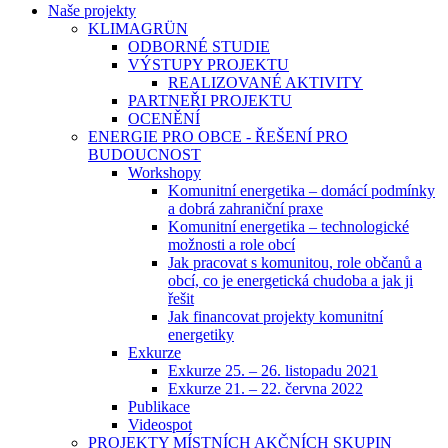
Naše projekty
KLIMAGRÜN
ODBORNÉ STUDIE
VÝSTUPY PROJEKTU
REALIZOVANÉ AKTIVITY
PARTNEŘI PROJEKTU
OCENĚNÍ
ENERGIE PRO OBCE - ŘEŠENÍ PRO
BUDOUCNOST
Workshopy
Komunitní energetika – domácí podmínky
a dobrá zahraniční praxe
Komunitní energetika – technologické
možnosti a role obcí
Jak pracovat s komunitou, role občanů a
obcí, co je energetická chudoba a jak ji
řešit
Jak financovat projekty komunitní
energetiky
Exkurze
Exkurze 25. – 26. listopadu 2021
Exkurze 21. – 22. června 2022
Publikace
Videospot
PROJEKTY MÍSTNÍCH AKČNÍCH SKUPIN