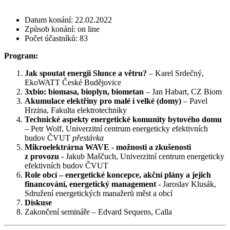
Datum konání: 22.02.2022
Způsob konání: on line
Počet účastníků: 83
Program:
Jak spoutat energii Slunce a větru?
– Karel Srdečný,
EkoWATT České Budějovice
3xbio: biomasa, bioplyn, biometan
– Jan Habart, CZ Biom
Akumulace elektřiny pro malé i velké (domy)
– Pavel
Hrzina, Fakulta elektrotechniky
Technické aspekty energetické komunity bytového domu
– Petr Wolf, Univerzitní centrum energeticky efektivních
budov ČVUT
přestávka
Mikroelektrárna WAVE - možnosti a zkušenosti
z provozu
- Jakub Maščuch, Univerzitní centrum energeticky
efektivních budov ČVUT
Role obcí – energetické koncepce, akční plány a jejich
financování, energetický management -
Jaroslav Klusák,
Sdružení energetických manažerů měst a obcí
Diskuse
Zakončení semináře – Edvard Sequens, Calla