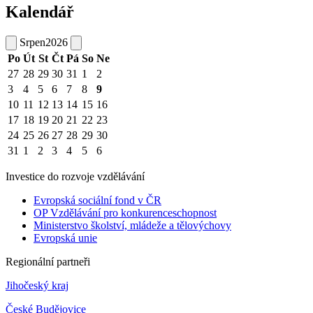
Kalendář
Srpen
2026
Po
Út
St
Čt
Pá
So
Ne
27
28
29
30
31
1
2
3
4
5
6
7
8
9
10
11
12
13
14
15
16
17
18
19
20
21
22
23
24
25
26
27
28
29
30
31
1
2
3
4
5
6
Investice do rozvoje vzdělávání
Evropská sociální fond v ČR
OP Vzdělávání pro konkurenceschopnost
Ministerstvo školství, mládeže a tělovýchovy
Evropská unie
Regionální partneři
Jihočeský kraj
České Budějovice