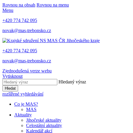
Rovnou na obsah
Rovnou na menu
Menu
+420 774 742 095
novak@mas-trebonsko.cz
+420 774 742 095
novak@mas-trebonsko.cz
Zjednodušená verze webu
Vytisknout
Hledaný výraz
Hledat
rozšířené vyhledávání
Co je MAS?
MAS
Aktuality
Jihočeské aktuality
Celostátní aktuality
Kalendář akcí