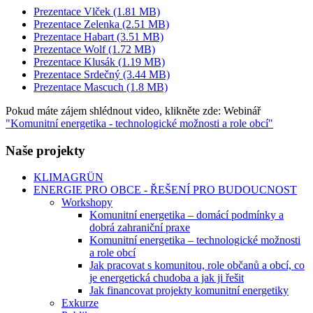
Prezentace Vlček (1.81 MB)
Prezentace Zelenka (2.51 MB)
Prezentace Habart (3.51 MB)
Prezentace Wolf (1.72 MB)
Prezentace Klusák (1.19 MB)
Prezentace Srdečný (3.44 MB)
Prezentace Mascuch (1.8 MB)
Pokud máte zájem shlédnout video, klikněte zde: Webinář
"Komunitní energetika - technologické možnosti a role obcí"
Naše projekty
KLIMAGRÜN
ENERGIE PRO OBCE - ŘEŠENÍ PRO BUDOUCNOST
Workshopy
Komunitní energetika – domácí podmínky a
dobrá zahraniční praxe
Komunitní energetika – technologické možnosti
a role obcí
Jak pracovat s komunitou, role občanů a obcí, co
je energetická chudoba a jak ji řešit
Jak financovat projekty komunitní energetiky
Exkurze