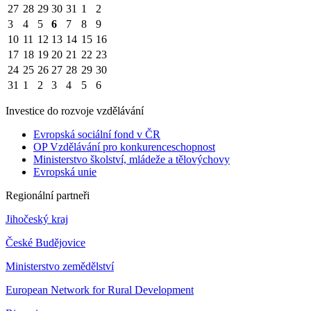
27
28
29
30
31
1
2
3
4
5
6
7
8
9
10
11
12
13
14
15
16
17
18
19
20
21
22
23
24
25
26
27
28
29
30
31
1
2
3
4
5
6
Investice do rozvoje vzdělávání
Evropská sociální fond v ČR
OP Vzdělávání pro konkurenceschopnost
Ministerstvo školství, mládeže a tělovýchovy
Evropská unie
Regionální partneři
Jihočeský kraj
České Budějovice
Ministerstvo zemědělství
European Network for Rural Development