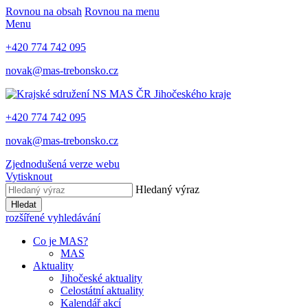
Rovnou na obsah
Rovnou na menu
Menu
+420 774 742 095
novak@mas-trebonsko.cz
+420 774 742 095
novak@mas-trebonsko.cz
Zjednodušená verze webu
Vytisknout
Hledaný výraz
Hledat
rozšířené vyhledávání
Co je MAS?
MAS
Aktuality
Jihočeské aktuality
Celostátní aktuality
Kalendář akcí