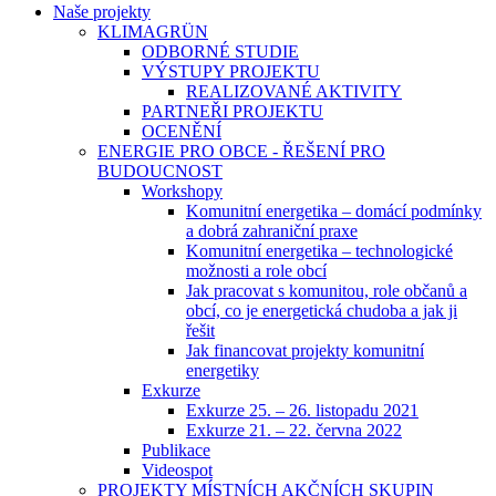
Naše projekty
KLIMAGRÜN
ODBORNÉ STUDIE
VÝSTUPY PROJEKTU
REALIZOVANÉ AKTIVITY
PARTNEŘI PROJEKTU
OCENĚNÍ
ENERGIE PRO OBCE - ŘEŠENÍ PRO
BUDOUCNOST
Workshopy
Komunitní energetika – domácí podmínky
a dobrá zahraniční praxe
Komunitní energetika – technologické
možnosti a role obcí
Jak pracovat s komunitou, role občanů a
obcí, co je energetická chudoba a jak ji
řešit
Jak financovat projekty komunitní
energetiky
Exkurze
Exkurze 25. – 26. listopadu 2021
Exkurze 21. – 22. června 2022
Publikace
Videospot
PROJEKTY MÍSTNÍCH AKČNÍCH SKUPIN