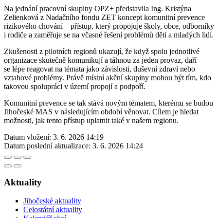
Na jednání pracovní skupiny OPZ+ představila Ing. Kristýna
Zelienková z Nadačního fondu ZET koncept komunitní prevence
rizikového chování – přístup, který propojuje školy, obce, odborníky
i rodiče a zaměřuje se na včasné řešení problémů dětí a mladých lidí.
Zkušenosti z pilotních regionů ukazují, že když spolu jednotlivé
organizace skutečně komunikují a táhnou za jeden provaz, daří
se lépe reagovat na témata jako závislosti, duševní zdraví nebo
vztahové problémy. Právě místní akční skupiny mohou být tím, kdo
takovou spolupráci v území propojí a podpoří.
Komunitní prevence se tak stává novým tématem, kterému se budou
Jihočeské MAS v následujícím období věnovat. Cílem je hledat
možnosti, jak tento přístup uplatnit také v našem regionu.
Datum vložení:
3. 6. 2026 14:19
Datum poslední aktualizace:
3. 6. 2026 14:24
Aktuality
Jihočeské aktuality
Celostátní aktuality