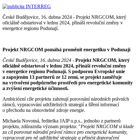
České Budějovice, 16. dubna 2024 - Projekt NRGCOM, který
oficiálně odstartoval v lednu 2024, přináší revoluční změny v
energetice regionu Podunají.
Projekt NRGCOM pomáhá proměnit energetiku v Podunají
České Budějovice, 16. dubna 2024
-
Projekt NRGCOM, který
oficiálně odstartoval v lednu 2024, přináší revoluční změny
v energetice regionu Podunají. S podporou Evropské unie
a zapojením 13 partnerů ze 12 zemí, se projekt zaměřuje
na vytvoření podpůrného prostředí pro energetické komunity
a zvýšení energetické účinnosti.
Ambiciózní cíle projektu zahrnují porovnání národních právních
rámců, vypracování udržitelných strategií a šíření informací
o přechodu na obnovitelné zdroje energie.
Michaela Novotná, ředitelka JAIP o.p.s., jednoho z partnerů
projektu, zdůraznila význam projektu: "
Projekt NRGCOM si klade
za cíl porovnat národní právní rámce pro energetické komunity,
vypracovat pro ně udržitelné strategie a přinést doporučení