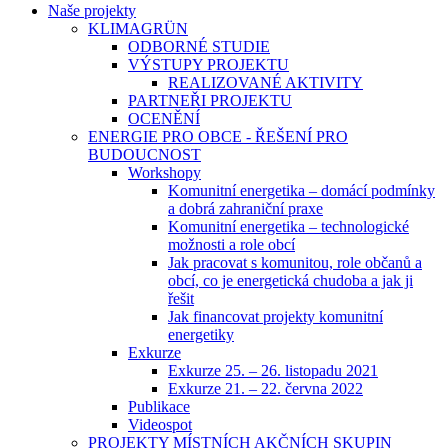
Naše projekty
KLIMAGRÜN
ODBORNÉ STUDIE
VÝSTUPY PROJEKTU
REALIZOVANÉ AKTIVITY
PARTNEŘI PROJEKTU
OCENĚNÍ
ENERGIE PRO OBCE - ŘEŠENÍ PRO
BUDOUCNOST
Workshopy
Komunitní energetika – domácí podmínky
a dobrá zahraniční praxe
Komunitní energetika – technologické
možnosti a role obcí
Jak pracovat s komunitou, role občanů a
obcí, co je energetická chudoba a jak ji
řešit
Jak financovat projekty komunitní
energetiky
Exkurze
Exkurze 25. – 26. listopadu 2021
Exkurze 21. – 22. června 2022
Publikace
Videospot
PROJEKTY MÍSTNÍCH AKČNÍCH SKUPIN