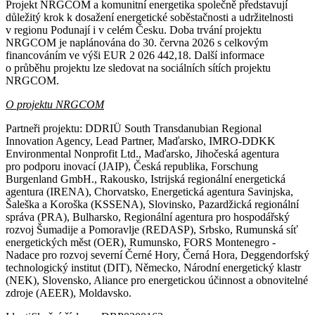
Projekt NRGCOM a komunitní energetika společně představují
důležitý krok k dosažení energetické soběstačnosti a udržitelnosti
v regionu Podunají i v celém Česku. Doba trvání projektu
NRGCOM je naplánována do 30. června 2026 s celkovým
financováním ve výši EUR 2 026 442,18. Další informace
o průběhu projektu lze sledovat na sociálních sítích projektu
NRGCOM.
O projektu NRGCOM
Partneři projektu: DDRIÜ South Transdanubian Regional
Innovation Agency, Lead Partner, Maďarsko, IMRO-DDKK
Environmental Nonprofit Ltd., Maďarsko, Jihočeská agentura
pro podporu inovací (JAIP), Česká republika, Forschung
Burgenland GmbH., Rakousko, Istrijská regionální energetická
agentura (IRENA), Chorvatsko, Energetická agentura Savinjska,
Šaleška a Koroška (KSSENA), Slovinsko, Pazardžická regionální
správa (PRA), Bulharsko, Regionální agentura pro hospodářský
rozvoj Šumadije a Pomoravlje (REDASP), Srbsko, Rumunská síť
energetických měst (OER), Rumunsko, FORS Montenegro -
Nadace pro rozvoj severní Černé Hory, Černá Hora, Deggendorfský
technologický institut (DIT), Německo, Národní energetický klastr
(NEK), Slovensko, Aliance pro energetickou účinnost a obnovitelné
zdroje (AEER), Moldavsko.