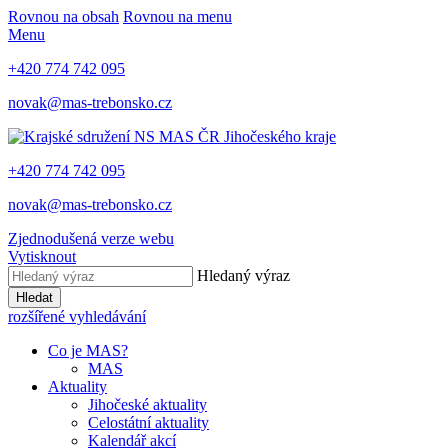
Rovnou na obsah
Rovnou na menu
Menu
+420 774 742 095
novak@mas-trebonsko.cz
+420 774 742 095
novak@mas-trebonsko.cz
Zjednodušená verze webu
Vytisknout
Hledaný výraz
Hledat
rozšířené vyhledávání
Co je MAS?
MAS
Aktuality
Jihočeské aktuality
Celostátní aktuality
Kalendář akcí