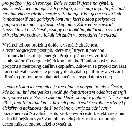
pro podporu jejich rozvoje. Dále se zaměřujeme na výměnu
zkušeností a technologických postupů, které mají urychlit přechod
na obnovitelné zdroje energie v Podunají. Plánujeme vytvořit síť
'ambasadorů' energetických komunit, kteří budou poskytovat
podporu a mentoring dalším skupinám. Zároveň se zavázali
konsolidovat osvědčené postupy do digitální platformy a vytvořit
příručku pro podporu lokálních změn v hospodaření s energií.
"
V rámci tohoto projektu dojde k výměně zkušeností
a technologických postupů, které mají urychlit přechod
na obnovitelné zdroje energie. Projekt plánuje vytvořit síť
"ambasadorů" energetických komunit, kteří budou poskytovat
podporu a mentoring dalším skupinám. Zároveň se projekt zavázal
konsolidovat osvědčené postupy do digitální platformy a vytvořit
příručku pro podporu lokálních změn v hospodaření s energií.
„
Tento přístup k energetice je v souladu s novými trendy v Česku,
kde komunitní energetika umožňuje domácnostem odebírat energii
za spotové ceny. Novela zákona, která vstoupí v platnost 1. července
2024, umožní majitelům solárních panelů sdílet vyrobené přebytky
elektřiny a nakupovat další potřebné energie za tržní ceny
“,
poznamenává Novotná. Tento krok otevírá cestu k efektivnějšímu
a flexibilnějšímu využívání obnovitelných zdrojů a podporuje
decentralizaci energetického systému.