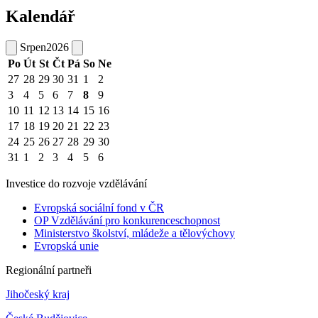
Kalendář
Srpen
2026
Po
Út
St
Čt
Pá
So
Ne
27
28
29
30
31
1
2
3
4
5
6
7
8
9
10
11
12
13
14
15
16
17
18
19
20
21
22
23
24
25
26
27
28
29
30
31
1
2
3
4
5
6
Investice do rozvoje vzdělávání
Evropská sociální fond v ČR
OP Vzdělávání pro konkurenceschopnost
Ministerstvo školství, mládeže a tělovýchovy
Evropská unie
Regionální partneři
Jihočeský kraj