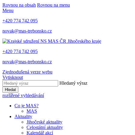
Rovnou na obsah
Rovnou na menu
Menu
+420 774 742 095
novak@mas-trebonsko.cz
+420 774 742 095
novak@mas-trebonsko.cz
Zjednodušená verze webu
Vytisknout
Hledaný výraz
Hledat
rozšířené vyhledávání
Co je MAS?
MAS
Aktuality
Jihočeské aktuality
Celostátní aktuality
Kalendář akcí