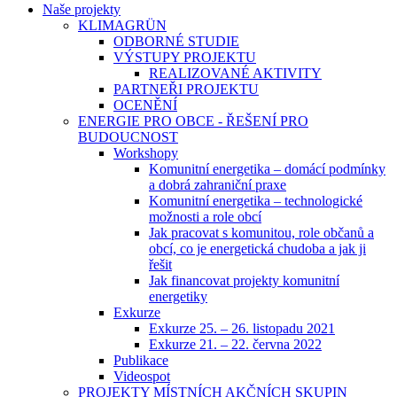
Naše projekty
KLIMAGRÜN
ODBORNÉ STUDIE
VÝSTUPY PROJEKTU
REALIZOVANÉ AKTIVITY
PARTNEŘI PROJEKTU
OCENĚNÍ
ENERGIE PRO OBCE - ŘEŠENÍ PRO
BUDOUCNOST
Workshopy
Komunitní energetika – domácí podmínky
a dobrá zahraniční praxe
Komunitní energetika – technologické
možnosti a role obcí
Jak pracovat s komunitou, role občanů a
obcí, co je energetická chudoba a jak ji
řešit
Jak financovat projekty komunitní
energetiky
Exkurze
Exkurze 25. – 26. listopadu 2021
Exkurze 21. – 22. června 2022
Publikace
Videospot
PROJEKTY MÍSTNÍCH AKČNÍCH SKUPIN