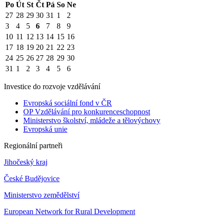
Po
Út
St
Čt
Pá
So
Ne
27
28
29
30
31
1
2
3
4
5
6
7
8
9
10
11
12
13
14
15
16
17
18
19
20
21
22
23
24
25
26
27
28
29
30
31
1
2
3
4
5
6
Investice do rozvoje vzdělávání
Evropská sociální fond v ČR
OP Vzdělávání pro konkurenceschopnost
Ministerstvo školství, mládeže a tělovýchovy
Evropská unie
Regionální partneři
Jihočeský kraj
České Budějovice
Ministerstvo zemědělství
European Network for Rural Development